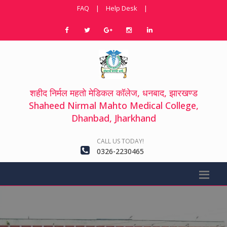
FAQ
|
Help Desk
|
शहीद निर्मल महतो मेडिकल कॉलेज, धनबाद, झारखण्ड
Shaheed Nirmal Mahto Medical College,
Dhanbad, Jharkhand
CALL US TODAY!
0326-2230465